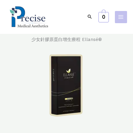
Skip
to
0
content
少女針膠原蛋白增生療程 Ellansé®