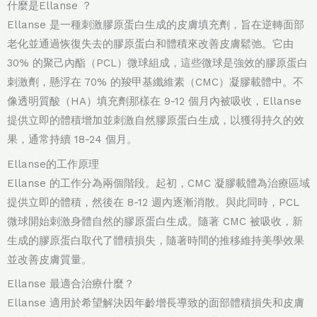
什麼是Ellanse ？
Ellanse 是一種刺激膠原蛋白生成的皮膚填充劑，旨在逆轉面部
老化並通過恢復失去的膠原蛋白和體積來改善皮膚鬆弛。它由
30% 的聚己內酯（PCL）微球組成，這些微球是強效的膠原蛋白
刺激劑，懸浮在 70% 的羧甲基纖維素（CMC）凝膠載體中。不
像透明質酸（HA）填充劑那樣在 9-12 個月內被吸收，Ellanse
提供立即的體積增加並刺激自然膠原蛋白生成，以獲得持久的效
果，通常持續 18-24 個月。
Ellanse的工作原理
Ellanse 的工作分為兩個階段。起初，CMC 凝膠載體為治療區域
提供立即的體積，然後在 8-12 週內逐漸消散。與此同時，PCL
微球開始刺激身體自然的膠原蛋白生成。隨著 CMC 被吸收，新
生成的膠原蛋白取代了體積損失，隨著時間的推移維持美學效果
並改善皮膚質量。
Ellanse 最適合治療什麼？
Ellanse 適用於希望解決因年齡增長導致的面部體積損失和皮膚