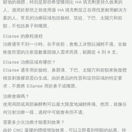
鬆弛的個體，特別是那些希望獲得比 HA 填充劑更持久效果的
人。適用於那些之前使用過 HA 填充劑並正在尋找更耐用解決方
案的人。常見的治療區域包括臉頰、笑紋、下巴、太陽穴和前
額，不包括鼻子和嘴唇。
Ellanse 的療程過程
治療通常不到一小時。在手術前，會敷上冰墊以減輕不適。全臉
恢復所需的注射器數量因個人需求而異，範圍從 4 到 8 支。
Ellanse 治療區域有哪些？
Ellanse 通常用於臉頰、鼻唇溝、下巴、太陽穴和前額來恢復體
積並刺激膠原蛋白生成。由於產品的性質和這些區域的特定要
求，不應將 Ellanse 用於鼻子或嘴唇。
治療會痛嗎？
使用局部或局部麻醉劑可以最大限度地減輕疼痛。然而，就像任
何注射治療一樣，過程中可能會有些不適。
需要多少次治療才能看到效果？
由於 CMC 凝膠的體積增加效果，可以立即看到明顯的結果。持