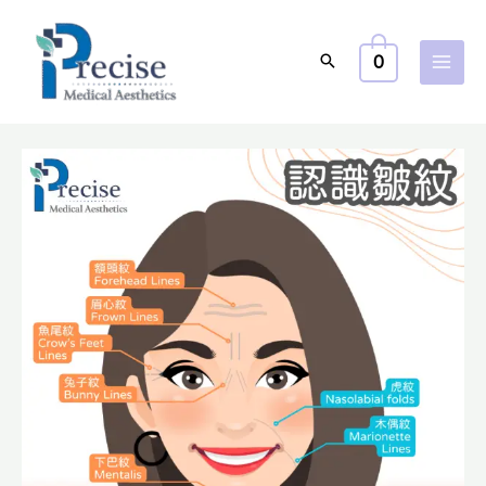
跳
至
0
主
要
內
容