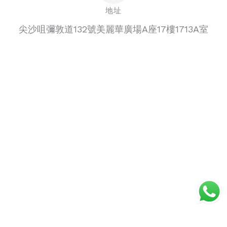
地址
尖沙咀彌敦道132號美麗華廣場A座17樓1713A室