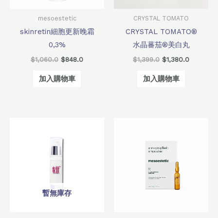
mesoestetic
CRYSTAL TOMATO
skinretin細胞更新晚霜
CRYSTAL TOMATO®
0,3%
水晶蕃茄®美白丸
$
1,060.0
$
848.0
$
1,399.0
$
1,380.0
加入購物車
加入購物車
原
目
原
目
始
前
始
前
價
價
價
價
格：
格：
格：
格：
$1,120.0。
$896.0。
$620.0。
$496.0。
暫無庫存