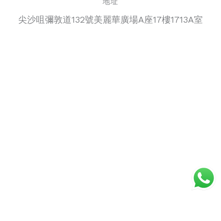
地址
尖沙咀彌敦道132號美麗華廣場A座17樓1713A室