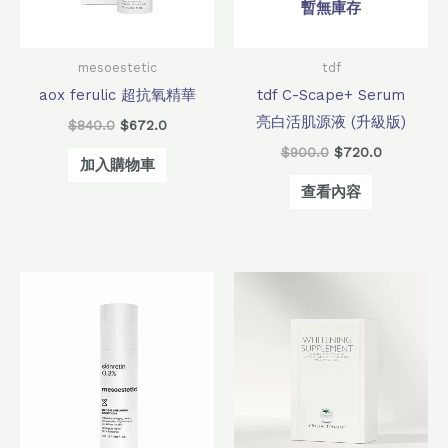
暫無庫存
mesoestetic
tdf
aox ferulic 超抗氧精華
tdf C-Scape+ Serum
亮白活肌源液 (升級版)
$
840.0
$
672.0
$
900.0
$
720.0
加入購物車
查看內容
原
目
原
目
始
前
始
前
價
價
價
價
格：
格：
格：
格：
$1,060.0。
$848.0。
$1,399.0。
$1,380.