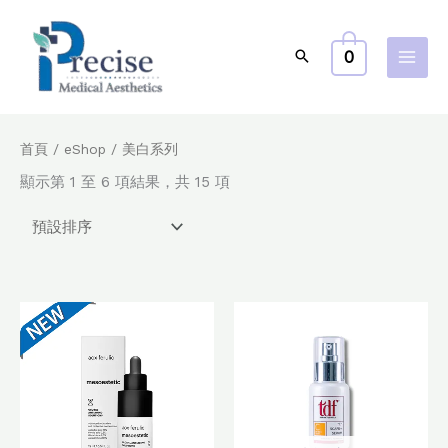
跳
至
0
主
要
內
容
首頁
/
eShop
/ 美白系列
顯示第 1 至 6 項結果，共 15 項
原
目
原
目
始
前
始
前
價
價
價
價
格：
格：
格：
格：
$840.0。
$672.0。
$900.0。
$720.0。