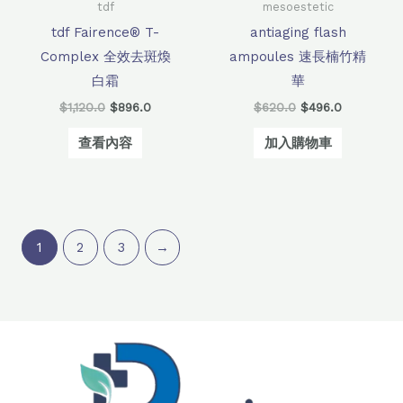
tdf
mesoestetic
tdf Fairence® T-
antiaging flash
Complex 全效去斑煥
ampoules 速長楠竹精
白霜
華
$
1,120.0
$
896.0
$
620.0
$
496.0
查看內容
加入購物車
1
2
3
→