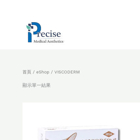
跳
至
主
要
內
容
首頁
/
eShop
/ VISCODERM
顯示單一結果
原
目
始
前
價
價
格：
格：
$400.0。
$350.0。