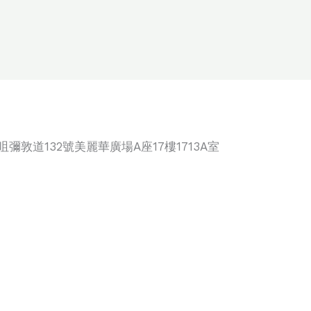
咀彌敦道132號美麗華廣場A座17樓1713A室