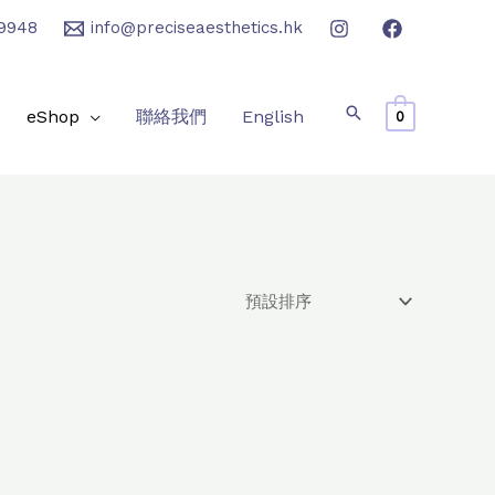
9948
info@preciseaesthetics.hk
eShop
聯絡我們
English
0