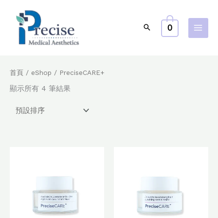
跳
至
0
主
要
內
容
首頁
/
eShop
/ PreciseCARE+
顯示所有 4 筆結果
原
目
原
目
始
前
始
前
價
價
價
價
格：
格：
格：
格：
$500.0。
$350.0。
$500.0。
$350.0。