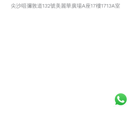
尖沙咀彌敦道132號美麗華廣場A座17樓1713A室