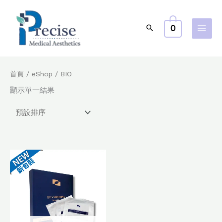
跳
至
0
主
要
內
容
首頁
/
eShop
/ BIO
顯示單一結果
原
目
始
前
價
價
格：
格：
$980.0。
$720.0。