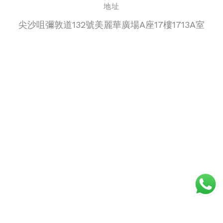
地址
尖沙咀彌敦道132號美麗華廣場A座17樓1713A室