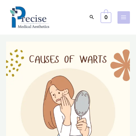
跳
至
0
主
要
內
容