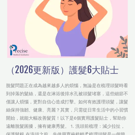
貼
士
（2026更新版）護髮6大貼士
脫髮問題正在成為越來越多人的煩惱，無論是在梳理頭髮時看
到掉落的髮絲，還是在淋浴後排水孔被頭髮堵塞，這些細節不
僅讓人煩惱，更對自信心造成打擊。如何有效護理頭髮，讓髮
絲保持強韌、健康、亮麗？其實，只需從日常生活中的小習慣
開始，就能大幅改善髮質！以下是6個實用護髮貼士，幫助你
遠離脫髮困擾，擁有健康秀髮。 1. 洗頭前梳理：減少拉扯，
保護髮根 在洗頭之前，先使用寬齒梳輕柔梳理頭髮是一個簡