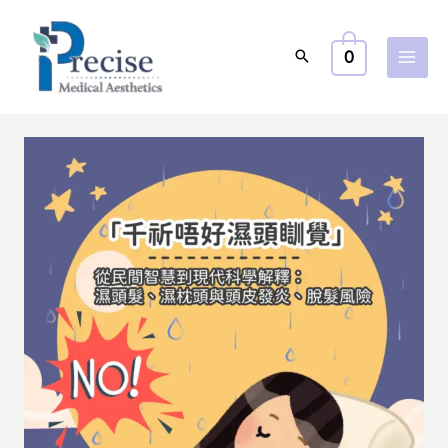
Skip
to
0
content
千
祈
唔
好
濕
頭
瞓
覺
｜
從
民
間