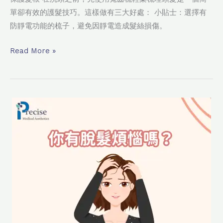
單卻有效的護髮技巧。這樣做有三大好處： 小貼士：選擇有
防靜電功能的梳子，避免因靜電造成髮絲損傷。
Read More »
你
有
脫
髮
煩
惱
嗎？
全
面