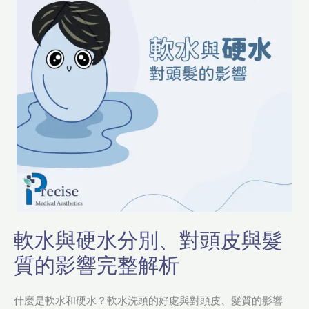
硬
水
分
別、
對
頭
皮
與
髮
質
的
影
響
軟水與硬水分別、對頭皮與髮
完
質的影響完整解析
整
解
析
什麼是軟水和硬水？軟水洗頭的好處與對頭皮、髮質的影響