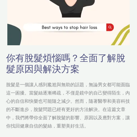
了
解
脫
髮
原
因
與
你有脫髮煩惱嗎？全面了解脫
解
髮原因與解決方案
決
方
案
脫髮是一個讓人感到尷尬與無助的話題，無論男女都可能面臨
這一困擾。當髮絲逐漸稀疏，不僅是鏡中的自己變得陌生，內
心的自信和快樂也可能隨之減少。然而，隨著醫學和美容科技
的不斷進步，脫髮問題已經有更好的方法解決。在這篇文章
中，我們將帶你全面了解脫髮的影響、原因以及應對方案，讓
你找回健康自信的髮絲，重塑美好生活。