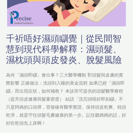
智
慧
到
現
千祈唔好濕頭瞓覺｜從民間智
代
慧到現代科學解釋：濕頭髮、
科
學
濕枕頭與頭皮發炎、脫髮風險
解
釋：
為何「濕頭即瞓」會出事？三大醫學機制 對頭髮與皮膚的實
濕
際影響 正確做法：洗頭到入睡的黃金流程 如果已經「濕頭即
頭
瞓」而出現症狀，如何補救？ 本診所可提供的頭髮醫學療程
髮、
（提升頭皮健康與髮量密度） 結語「洗完頭唔好即刻瞓」不
濕
只是阿媽的口頭禪，背後確有醫學實證。保持頭皮乾爽、枕頭
枕
乾淨，就是守住頭髮毛囊健康的第一步。記住聽媽媽的話，好
頭
好吹乾頭先上床啊！
與