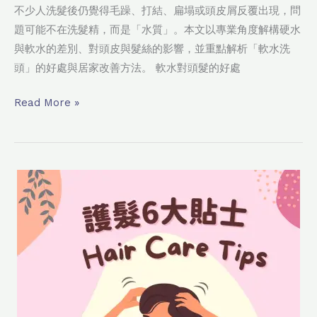
不少人洗髮後仍覺得毛躁、打結、扁塌或頭皮屑反覆出現，問
題可能不在洗髮精，而是「水質」。本文以專業角度解構硬水
與軟水的差別、對頭皮與髮絲的影響，並重點解析「軟水洗
頭」的好處與居家改善方法。 軟水對頭髮的好處
Read More »
（2026
更
新
版）
護
髮
6
大