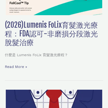
損
分
段
(2026)Lumenis FoLix育髮激光療
激
程：FDA認可-非磨損分段激光
光
脫
脫髮治療
髮
治
什麼是 Lumenis FoLix 育髮激光療程？
療
Read More »
男
士
醫