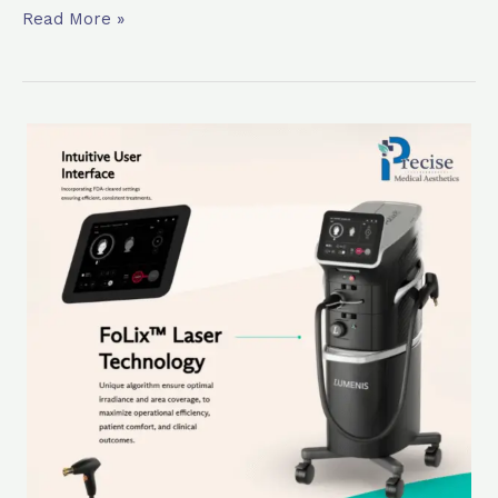
頭
Read More »
皮
發
炎、
脫
(2026)Lumenis
髮
FoLix
風
育
險
髮
激
光
療
程：
FDA
認
可-
非
磨