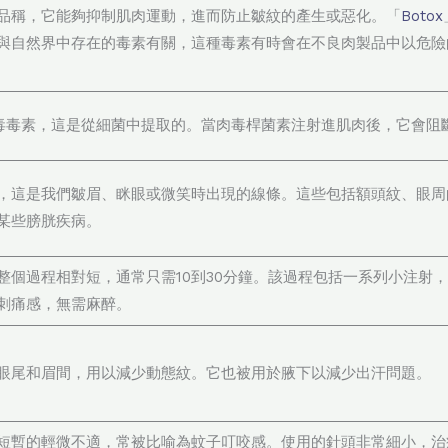
品稱，它能夠抑制肌肉運動，進而防止皺紋的產生或惡化。「
Botox
與自然界中存在的毒素有關，這種毒素有時會在不良肉製品中以危險
毒毒素，這是從細菌中提取的。當肉毒桿菌素注射進肌肉後，它會阻
，這是我們皺眉、眯眼或微笑時出現的線條。這些包括額頭紋、眼周
某些膀胱疾病。
整個過程相對短，通常只需10到30分鐘。該過程包括一系列小注射
刺痛感，無需麻醉。
眼尾和眉間，用以減少動態紋。它也被用於腋下以減少出汗問題。
短暫的輕微不適，常被比喻為蚊子叮咬感。使用的針頭非常細小，治