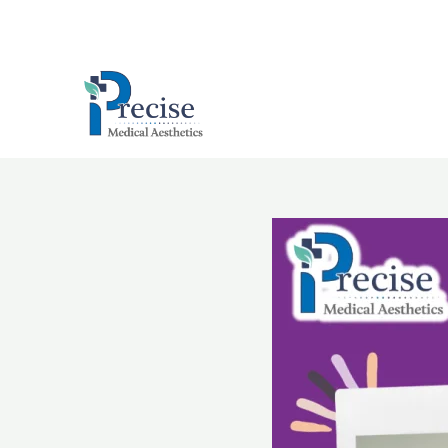
跳
至
主
要
內
容