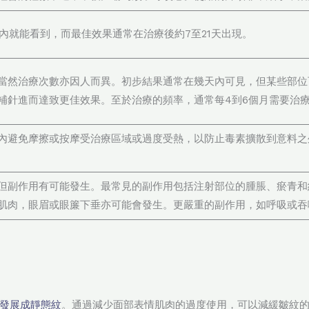
內就能看到，而最佳效果通常在治療後約7至21天出現。
當然治療次數亦因人而異。初步結果通常在幾天內可見，但某些部位
補針進而達致更佳效果。至於治療的頻率，通常每4到6個月需要治
內避免摩擦或按摩受治療區域或過度受熱，以防止毒素擴散到意料之
但副作用有可能發生。最常見的副作用包括注射部位的腫脹、瘀青和
肌肉，眼眉或眼簾下垂亦可能會發生。更嚴重的副作用，如呼吸或吞
發展成靜態紋
。通過減少面部表情肌肉的過度使用，可以減緩皺紋