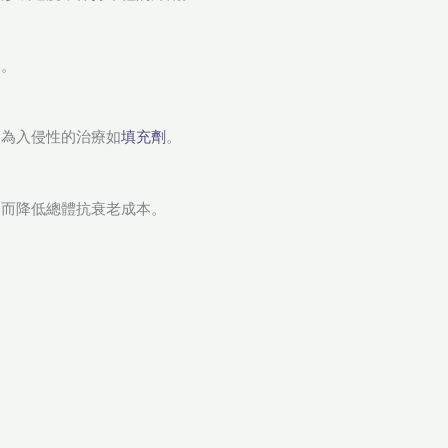
展。
較為入侵性的治療如
填充劑
。
從而降低總體抗衰老成本。