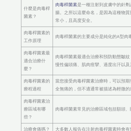
肉毒桿菌素
是一種注射到皮膚中的針劑
什麼是肉毒桿
腸。之所以這麼命名，是因為這種物質
菌素？
常小，且高度安全。
肉毒桿菌素的
肉毒桿菌素的主要成分是純化的A型肉
工作原理
肉毒桿菌素最
肉毒桿菌素最適合治療和預防動態皺紋
適合治療什
慢性偏頭痛、肌肉痙攣、過度出汗以及
麼？
肉毒桿菌素的
當您接受肉毒桿菌素治療時，可以預期
療程過程
全無痛的，但不適通常被描述為輕微的
肉毒桿菌素治
療區域有哪
肉毒桿菌素常見的治療區域包括額頭、
些？
治療會痛嗎？
大多數人報告在注射肉毒桿菌素時會有