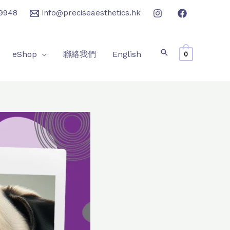
9948
info@preciseaesthetics.hk
eShop
聯絡我們
English
0