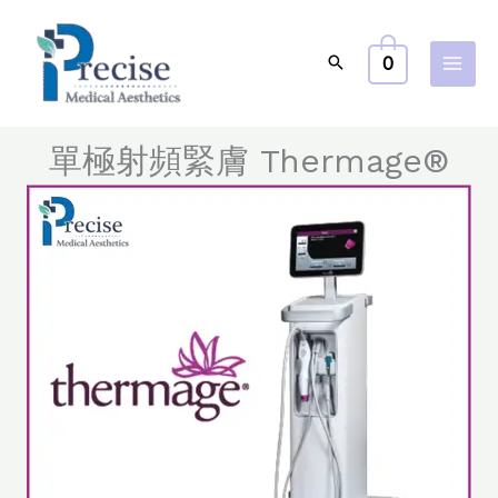
跳
至
0
主
要
內
單極射頻緊膚​ Thermage®
容