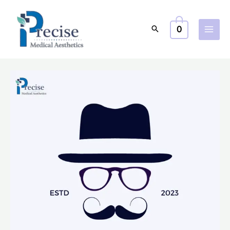
跳
至
0
主
要
內
容