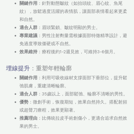
關鍵作用
：針對動態皺紋（如抬頭紋、眉心紋、魚尾
紋），放鬆過度活躍的表情肌，讓面部表情看起來更柔
和自然。
適合人群
：眉頭緊鎖、皺紋明顯的男士。
專業建議
：男性注射劑量需根據面部特徵精準設計，避
免過度導致僵硬或不自然。
效果維持
：療程後約1-2週見效，可維持3-6個月。
埋線提升
：重塑年輕輪廓
關鍵作用
：利用可吸收線材支撐面部下垂部位，提升鬆
弛肌膚，重建清晰輪廓。
適合人群
：35歲以上，面部鬆弛、輪廓不清晰的男性。
優勢
：微創手術，恢復期短，效果自然持久。搭配射頻
或超聲刀療程，效果更顯著。
推薦理由
：比傳統拉皮手術創傷小，更適合追求自然效
果的男士。