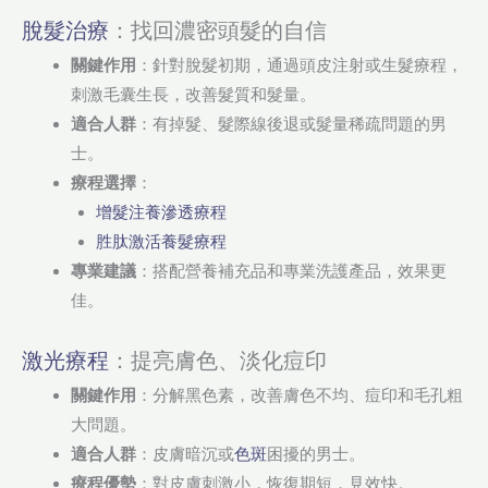
脫髮治療
：找回濃密頭髮的自信
關鍵作用
：針對脫髮初期，通過頭皮注射或生髮療程，
刺激毛囊生長，改善髮質和髮量。
適合人群
：有掉髮、髮際線後退或髮量稀疏問題的男
士。
療程選擇
：
增髮注養滲透療程
胜肽激活養髮療程
專業建議
：搭配營養補充品和專業洗護產品，效果更
佳。
激光療程
：提亮膚色、淡化痘印
關鍵作用
：分解黑色素，改善膚色不均、痘印和毛孔粗
大問題。
適合人群
：皮膚暗沉或
色斑
困擾的男士。
療程優勢
：對皮膚刺激小，恢復期短，見效快。