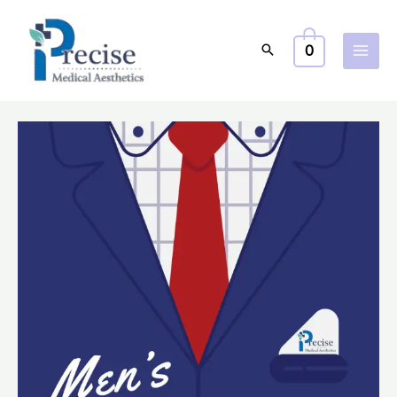
跳
至
0
主
要
內
容