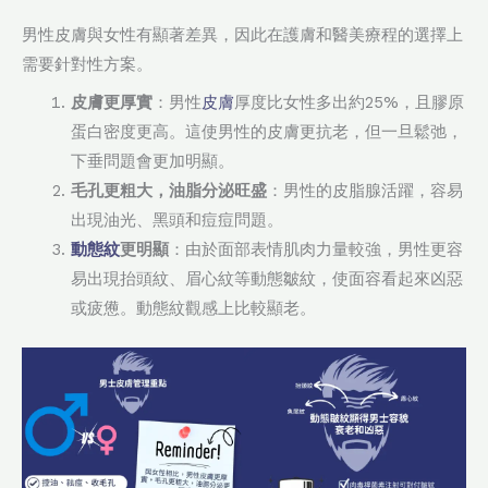
男性皮膚與女性有顯著差異，因此在護膚和醫美療程的選擇上
需要針對性方案。
皮膚更厚實
：男性
皮膚
厚度比女性多出約25%，且膠原
蛋白密度更高。這使男性的皮膚更抗老，但一旦鬆弛，
下垂問題會更加明顯。
毛孔更粗大，油脂分泌旺盛
：男性的皮脂腺活躍，容易
出現油光、黑頭和痘痘問題。
動態紋
更明顯
：由於面部表情肌肉力量較強，男性更容
易出現抬頭紋、眉心紋等動態皺紋，使面容看起來凶惡
或疲憊。動態紋觀感上比較顯老。