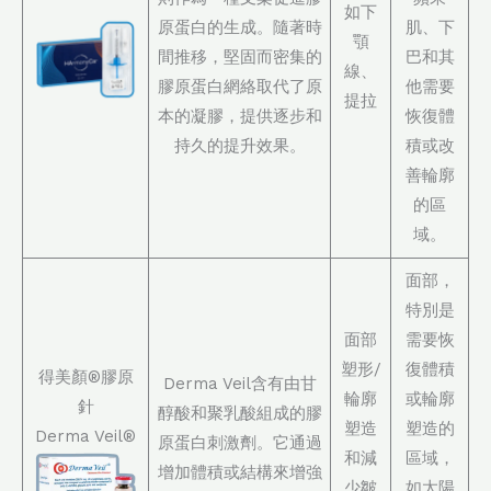
如下
原蛋白的生成。隨著時
肌、下
顎
間推移，堅固而密集的
巴和其
線、
膠原蛋白網絡取代了原
他需要
提拉
本的凝膠，提供逐步和
恢復體
持久的提升效果。
積或改
善輪廓
的區
域。
面部，
特別是
面部
需要恢
塑形/
復體積
得美顏®膠原
Derma Veil含有由甘
輪廓
或輪廓
針
醇酸和聚乳酸組成的膠
塑造
塑造的
Derma Veil®
原蛋白刺激劑。它通過
和減
區域，
增加體積或結構來增強
少皺
如太陽