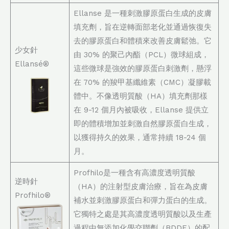
Ellanse 是一種刺激膠原蛋白生成的皮膚
填充劑，旨在逆轉面部老化並通過恢復失
去的膠原蛋白和體積來改善皮膚鬆弛。它
少女針
由 30% 的聚己內酯（PCL）微球組成，
Ellansé®
這些微球是強效的膠原蛋白刺激劑，懸浮
在 70% 的羧甲基纖維素（CMC）凝膠載
體中。不像透明質酸（HA）填充劑那樣
在 9-12 個月內被吸收，Ellanse 提供立
即的體積增加並刺激自然膠原蛋白生成，
以獲得持久的效果，通常持續 18-24 個
月。
Profhilo是一種含有高濃度透明質酸
逆時針
（HA）的注射型皮膚治療，旨在為皮膚
Profhilo®
補水並刺激膠原蛋白和彈力蛋白的生成。
它獨特之處是其高濃度透明質酸以及生產
過程中無添加化學交聯劑（BDDE）的配