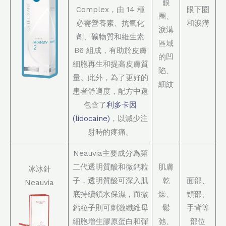
眼
Complex，由 14 種
眼下圈
圈、
必需營養素、抗氧化
和淚溝
淚溝
劑、礦物質和維生素
區域
B6 組成，有助於皮膚
的凹
細胞再生和提高皮膚質
陷、
量。此外，為了更好的
細紋
患者舒適度，配方中還
包含了
利多卡因
(lidocaine)
，以減少注
射時的疼痛。
Neauvia主要成分為第
二代透明質酸和微鈣粒
肌膚
冰冰針
子，透明質酸可深入肌
乾
面部、
Neauvia
底持續鎖水保濕，而微
燥、
頸部、
鈣粒子則可刺激纖維母
鬆
手背等
細胞增生膠原蛋白和彈
弛、
部位