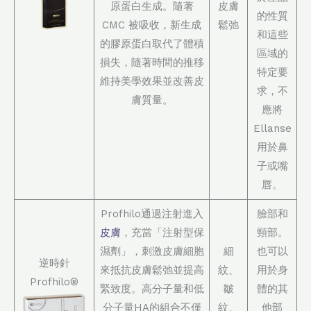
原蛋白生成。隨著
皮膚
的性質
CMC 被吸收，新生成
鬆弛
和這些
的膠原蛋白取代了體積
區域的
損失，隨著時間的推移
特定要
維持美學效果並改善皮
求，不
膚質量。
應將
Ellanse
用於鼻
子或嘴
唇。
Profhilo通過注射進入
臉部和
皮膚
，充當「注射型保
頸部。
濕劑」，刺激皮膚細胞
細
也可以
逆時針
來抵抗皮膚鬆弛並提高
紋、
用於身
Profhilo®
緊致度。高分子量和低
皺
體的其
分子量HA的組合不僅
紋、
他部