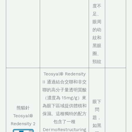
度不
足、
眼周
的幼
紋和
黑眼
圈、
頸紋
Teosyal® Redensity
II 通過結合交聯和非交
聯的高分子量透明質酸
（濃度為 15mg/g）來
眼下
為眼下區域提供體積和
熊貓針
問
保濕。這種獨特的配方
Teosyal®
題，
包含了一種
Redensity 2
如黑
DermoRestructuring