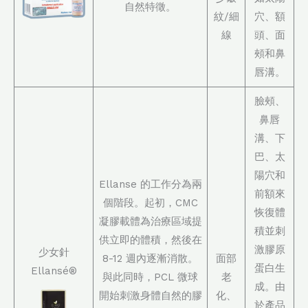
自然特徵。
紋/細
穴、額
線
頭、面
頰和鼻
唇溝。
臉頰、
鼻唇
溝、下
巴、太
陽穴和
Ellanse 的工作分為兩
前額來
個階段。起初，CMC
恢復體
凝膠載體為治療區域提
積並刺
供立即的體積，然後在
激膠原
少女針
8-12 週內逐漸消散。
面部
蛋白生
Ellansé®
與此同時，PCL 微球
老
成。由
開始刺激身體自然的膠
化、
於產品