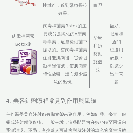
性纖維，達到緊緻提拉
暗啞
效果。
肉毒桿菌素Botox的主
額頭、
要成分是純化的A型肉
眼尾和
肉毒桿菌素
治療
毒毒素，這是從細菌中
眉間
Botox®
和預
提取的。當肉毒桿菌素
也適用
防動
注射進肌肉後，它會阻
於腋下
態皺
斷神經信號，使肌肉暫
以減少
紋
時性放鬆，進而減少皺
出汗問
紋的出現。
題
4. 美容針劑療程常見副作用與風險
任何醫學美容注射都有機會帶來副作用，例如紅腫、瘀青、痕
癢或注射部位疼痛。一般來說，這些問題會在數小時至兩週內
逐漸消退。不過，有少數人可能會對所注射的填充物產生過敏