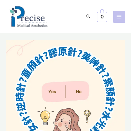
跳
至
0
主
要
內
容