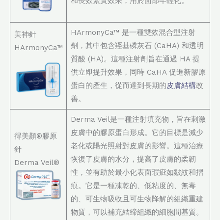
和長效緊實效果，用於面部年輕化。
HArmonyCa™ 是一種雙效混合型注射
美神針
劑，其中包含羥基磷灰石 (CaHA) 和透明
HArmonyCa™
質酸 (HA)。這種注射劑旨在通過 HA 提
供立即提升效果，同時 CaHA 促進新膠原
蛋白的產生，從而達到長期的
皮膚結構
改
善。
Derma Veil是一種注射填充物，旨在刺激
皮膚中的膠原蛋白形成。它的目標是減少
得美顏®膠原
老化或陽光照射對皮膚的影響。這種治療
針
恢復了皮膚的水分，提高了皮膚的柔韌
Derma Veil®
性，並有助於最小化表面瑕疵如皺紋和摺
痕。它是一種凍乾的、低粘度的、無毒
的、可生物吸收且可生物降解的組織重建
物質，可以補充結締組織的細胞間基質。