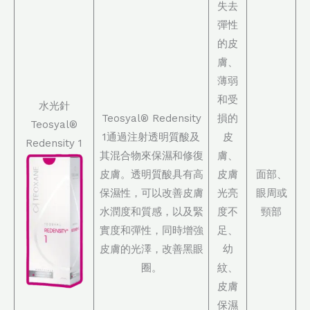
失去
彈性
的皮
膚、
薄弱
和受
水光針
Teosyal® Redensity
損的
Teosyal®
1通過注射透明質酸及
皮
Redensity 1
其混合物來保濕和修復
膚、
皮膚。透明質酸具有高
皮膚
面部、
保濕性，可以改善皮膚
光亮
眼周或
水潤度和質感，以及緊
度不
頸部
實度和彈性，同時增強
足、
皮膚的光澤，改善黑眼
幼
圈。
紋、
皮膚
保濕