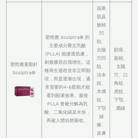
蘋果
肌及
臉頰
凹
塑然雅 Sculptra® 的
陷、
主要成分聚左乳酸
太陽
顴骨、
(PLLA) 能滲透肌膚，
穴凹
面頰、
刺激膠原自我增生。這
塑然雅童顏針
陷、
太陽
種再生過程並非立即顯
Sculptra®
法令
穴、口
現，而是逐漸出現，通
紋、
角紋、
常需要約4-6星期才能
木偶
虎紋、
看到顯著效果。最後
紋、
下顎、
PLLA 會被分解為乳
下顎
腮線
酸、二氧化碳及水份，
線
再被人體自然吸收。
條、
皮膚