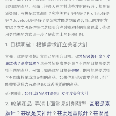
到相應的產品。然而，許多人在面對這些注射療程時，都會充
滿疑問：有幾多款童顏針？究竟美神針好唔好？Profhilo好唔
好？Juvelook好唔好？要怎樣才能選到最適合自己的注射方
案呢？本文將為你提供選擇美容注射療程時的專業建議，帶你
用更精準的方式進一步了解市面上的各種針劑。
1. 目標明確：根據需求訂立美容大計
首先，你需要清楚訂立自己的美容目標。你
希望改善什麼
？
皮
膚鬆弛？深度皺紋？
還是希望皮膚更亮麗？不同的目標需要選
擇不同的產品。例如，如果你的目標是
去皺
，則可能需要選擇
含有肉毒桿菌或填充劑的產品。如果你希望皮膚更亮麗，則可
能需要選擇含有維他命C或透明質酸的產品。
延伸閱讀：
如何以SMART法則訂立年度美容大計
2. 瞭解產品-弄清市面常見針劑類型-
甚麼是素
顏針
？
甚麼是美神針
？
甚麼是童顏針
？
甚麼是