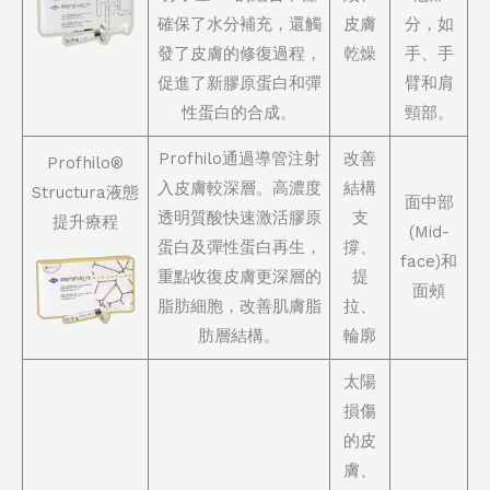
確保了水分補充，還觸
皮膚
分，如
發了皮膚的修復過程，
乾燥
手、手
促進了新膠原蛋白和彈
臂和肩
性蛋白的合成。
頸部。
Profhilo通過導管注射
改善
Profhilo®
入皮膚較深層。高濃度
結構
Structura液態
面中部
透明質酸快速激活膠原
支
提升療程
(Mid-
蛋白及彈性蛋白再生，
撐、
face)和
重點收復皮膚更深層的
提
面頰
脂肪細胞，改善肌膚脂
拉、
肪層結構。
輪廓
太陽
損傷
的皮
膚、