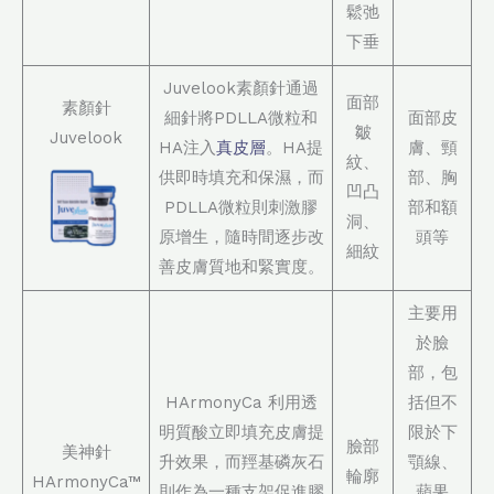
鬆弛
下垂
Juvelook素顏針通過
面部
素顏針
細針將PDLLA微粒和
面部皮
皺
Juvelook
HA注入
真皮層
。HA提
膚、頸
紋、
供即時填充和保濕，而
部、胸
凹凸
PDLLA微粒則刺激膠
部和額
洞、
原增生，隨時間逐步改
頭等
細紋
善皮膚質地和緊實度。
主要用
於臉
部，包
HArmonyCa 利用透
括但不
明質酸立即填充皮膚提
限於下
臉部
美神針
升效果，而羥基磷灰石
顎線、
輪廓
HArmonyCa™
則作為一種支架促進膠
蘋果