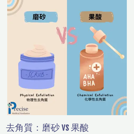
角
質：
磨
砂
vs
果
酸
去角質：磨砂 vs 果酸