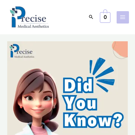
跳
至
0
主
要
內
容
確
研
真
相：
揭
開
常
見
護
膚
迷
思