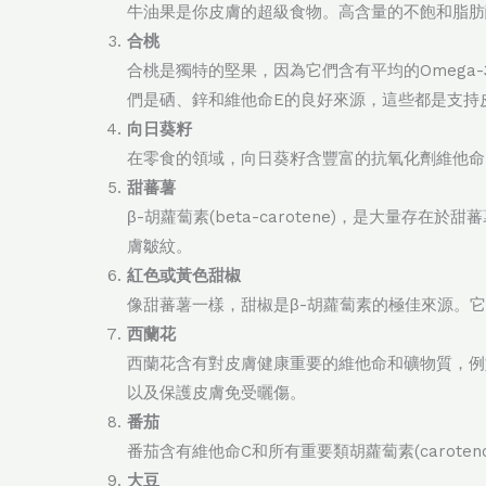
牛油果是你皮膚的超級食物。高含量的不飽和脂肪
合桃
合桃是獨特的堅果，因為它們含有平均的Omega-
們是硒、鋅和維他命E的良好來源，這些都是支持
向日葵籽
在零食的領域，向日葵籽含豐富的抗氧化劑維他命
甜蕃薯
β-胡蘿蔔素(beta-carotene)，是大
膚皺紋。
紅色或黃色甜椒
像甜蕃薯一樣，甜椒是β-胡蘿蔔素的極佳來源。
西蘭花
西蘭花含有對皮膚健康重要的維他命和礦物質，例如鋅、
以及保護皮膚免受曬傷。
番茄
番茄含有維他命C和所有重要類胡蘿蔔素(carote
大豆