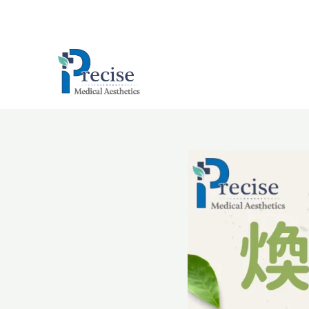
跳
至
主
要
內
容