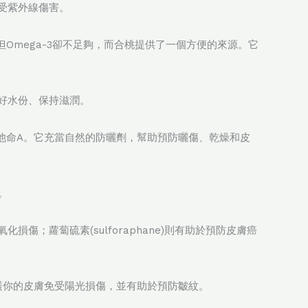
受紫外線傷害。
，但Omega-3卻不足夠，而合桃提供了一個方便的來源。它
好水份、保持滋潤。
化為維他命A。它充當自然的防曬劑，幫助預防曬傷、乾燥和皮
。
傷；蘿蔔硫素(sulforaphane)則有助於預防皮膚癌
蔔素保護你的皮膚免受陽光損傷，並有助於預防皺紋。