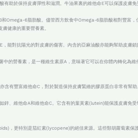
酸有助於保持皮膚彈性和滋潤。牛油果裏的維他命E可以保護皮膚免
3和Omega-6脂肪酸。儘管西方飲食中Omega-6脂肪酸相對豐富
皮膚健康的重要營養素。
E，能對抗陽光的對皮膚的傷害。內含的亞麻油酸亦能夠幫助皮膚鎖
量存在於甜蕃薯中的營養素，是一種維生素原A，意味著它可以在你體內轉
它亦含有豐富維他命C，對於製造保持皮膚緊緻的膠原蛋白非常有幫助
維他命A和維他命C。它含有的葉黃素(lutein)能保護皮膚免受氧化損
noids)，更特別是茄紅素(lycopene)的絕佳來源。這些類胡蘿