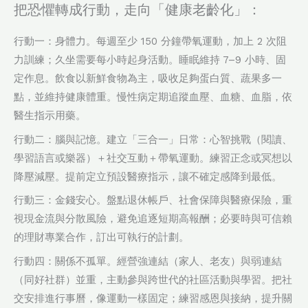
把恐懼轉成行動，走向「健康老齡化」：
行動一：身體力。每週至少 150 分鐘帶氧運動，加上 2 次阻
力訓練；久坐需要每小時起身活動。睡眠維持 7–9 小時、固
定作息。飲食以新鮮食物為主，吸收足夠蛋白質、蔬果多一
點，並維持健康體重。慢性病定期追蹤血壓、血糖、血脂，依
醫生指示用藥。
行動二：腦與記憶。建立「三合一」日常：心智挑戰（閱讀、
學習語言或樂器）＋社交互動＋帶氧運動。練習正念或冥想以
降壓減壓。提前定立預設醫療指示，讓不確定感降到最低。
行動三：金錢安心。盤點退休帳戶、社會保障與醫療保險，重
視現金流與分散風險，避免追逐短期高報酬；必要時與可信賴
的理財專業合作，訂出可執行的計劃。
行動四：關係不孤單。經營強連結（家人、老友）與弱連結
（同好社群）並重，主動參與跨世代的社區活動與學習。把社
交安排進行事曆，像運動一樣固定；練習感恩與接納，提升關