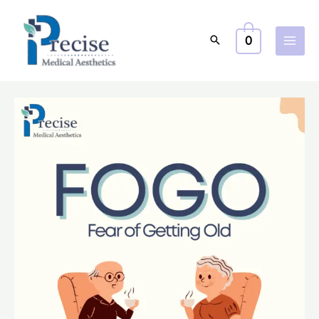
跳
至
0
主
要
內
容