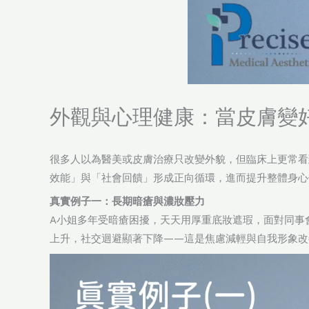
外觀與心理健康：當皮膚變
很多人以為醫美或皮膚治療只改變外貌，但臨床上更常看
效能」與「社會回饋」形成正向循環，進而提升整體身心
真實例子一：長期暗瘡與濃妝壓力
A小姐多年受暗瘡困擾，天天用厚重底妝遮瑕，面對同事
上升，社交迴避顯著下降——這是焦慮減輕與自我形象改