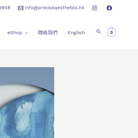
9948
info@preciseaesthetics.hk
eShop
聯絡我們
English
0