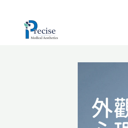
跳
至
主
要
內
容