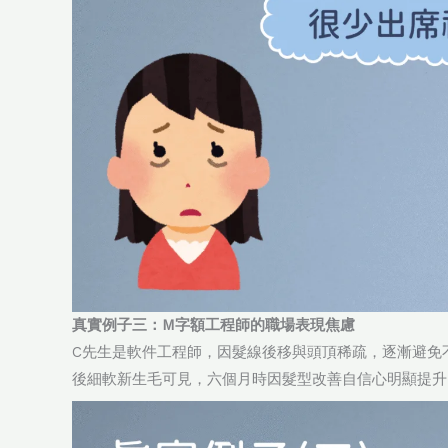
真實例子三：M字額工程師的職場表現焦慮
C先生是軟件工程師，因髮線後移與頭頂稀疏，逐漸避免
後細軟新生毛可見，六個月時因髮型改善自信心明顯提升