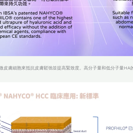
激皮膚細胞來抵抗皮膚鬆弛並提高緊致度。高分子量和低分子量HA