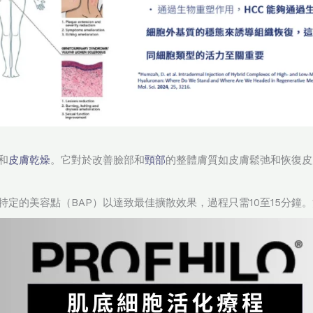
和
皮膚乾燥
。它對於改善臉部和
頸部
的整體膚質如皮膚鬆弛和恢復皮
臉部特定的美容點（BAP）以達致最佳擴散效果，過程只需10至15