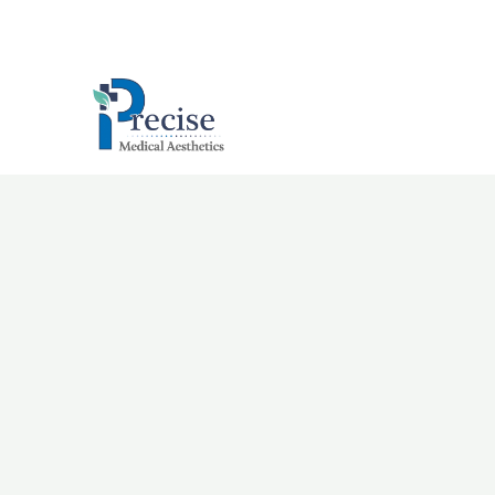
跳
至
主
要
內
容