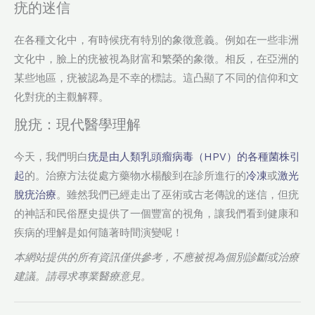
疣的迷信
在各種文化中，有時候疣有特別的象徵意義。例如在一些非洲
文化中，臉上的疣被視為財富和繁榮的象徵。相反，在亞洲的
某些地區，疣被認為是不幸的標誌。這凸顯了不同的信仰和文
化對疣的主觀解釋。
脫疣：現代醫學理解
今天，我們明白
疣是由人類乳頭瘤病毒（HPV）的各種菌株引
起
的。治療方法從處方藥物水楊酸到在診所進行的
冷凍
或
激光
脫疣治療
。雖然我們已經走出了巫術或古老傳說的迷信，但疣
的神話和民俗歷史提供了一個豐富的視角，讓我們看到健康和
疾病的理解是如何隨著時間演變呢！
本網站提供的所有資訊僅供參考，不應被視為個別診斷或治療
建議。請尋求專業醫療意見。