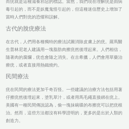
而疣就是這種滋養邪惡的標誌。當然，我們現在理解疣是由病
毒引起的，而不是妖魔鬼怪引起的，但這種迷信歷史上增加了
當時人們對疣的恐懼和誤解。
古代的脫疣療法
在古代，人們用各種獨特的療法試圖消除皮膚上的疣。羅馬醫
生普林尼老人建議用一塊脂肪肉擦疣然後埋起來。人們相信，
隨著肉的腐爛，疣也會隨之消失。在古希臘，人們會用草藥治
療疣，或者直接用熱鐵燒灼。
民間療法
疣在民間的療法更加千奇百怪。一些建議的治療方法包括用薯
仔擦疣然後埋起來，塗乳草汁，或者用馬毛繩直接綁在疣上。
美國有一種民間傳說認為，偷一塊抹碗碟的布擦疣可以把疣根
治。然而，這些方法都沒有科學證明的，更多的是出於人類的
創造力。