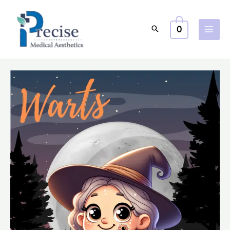
跳
至
0
主
要
內
容