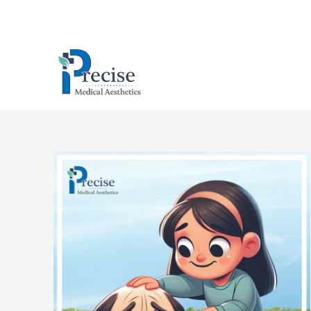
跳
至
主
要
內
容
抑
鬱
與
皺
眉
的
相
互
關