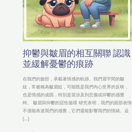
聯
認
識
並
緩
解
抑鬱與皺眉的相互關聯 認識
憂
並緩解憂鬱的痕跡
鬱
的
痕
在我們的臉部，承載著情感的軌跡。我們眉宇間的皺
跡
紋，常被稱為皺眉紋，可能既是我們內心世界的反映，
也是情感的成因，特別是當涉及到悲傷或抑鬱的感覺
時。 皺眉與抑鬱的惡性循環 研究表明，我們的面部表情
不僅能表達我們的感覺，它們還能影響我們的情緒。這
[…]