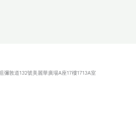
咀彌敦道132號美麗華廣場A座17樓1713A室