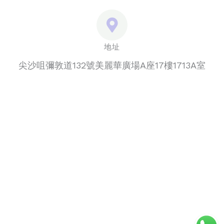
地址
尖沙咀彌敦道132號美麗華廣場A座17樓1713A室