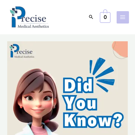
跳
至
0
主
要
內
容
確
研
真
相：
揭
開
常
見
護
膚
迷
思