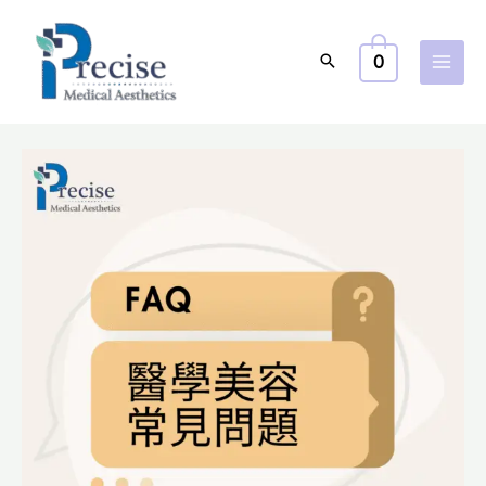
跳
至
0
主
要
內
容