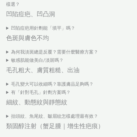
樣選？
凹陷痘疤、凹凸洞
凹陷痘疤用針劑能「填平」嗎？
色斑與膚色不均
為何我淡斑總是反覆？需要什麼醫療方案？
敏感肌能做美白/淡斑嗎？
毛孔粗大、膚質粗糙、出油
毛孔變大可以收細嗎？靠護膚品足夠嗎？
有「針對毛孔」針劑方案嗎？
細紋、動態紋與靜態紋
抬頭紋、魚尾紋、皺眉紋怎樣處理最有效？
類固醇注射（蟹足腫｜增生性疤痕）