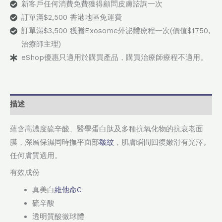
新客戶任何消費免費獲得顧問皮膚諮詢一次
訂單滿$2,500 香港地區免運費
訂單滿$3,500 獲贈Exosome外泌體療程一次(價值$1750,
治療師主理)
eShop優惠只適用於購買產品，購買治療師療程不適用。
描述
蘊含高濃度硫辛酸、醫學蛋白肽及多種抗氧化物的抗衰老面
膜，深層保濕同時撫平面部
皺紋
，肌膚瞬間回復嫩滑有光澤。
任何膚質適用。
有效成份
真美白
維他命C
硫辛酸
透明質酸微球體