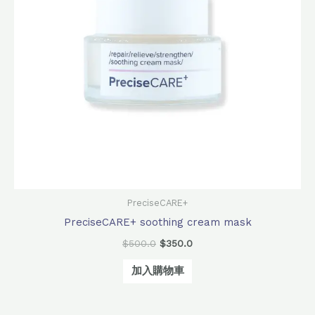
PreciseCARE+
PreciseCARE+ soothing cream mask
$
500.0
$
350.0
加入購物車