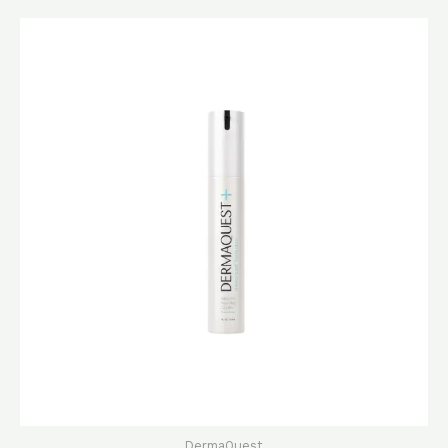
原
目
始
前
價
價
格：
格：
$920.0。
$782.0。
DermaQuest