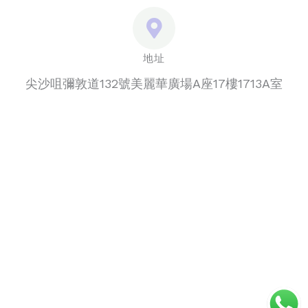
地址
尖沙咀彌敦道132號美麗華廣場A座17樓1713A室