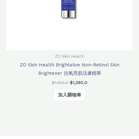
ZO Skin Health
ZO Skin Health Brightalive Non-Retinol Skin
Brightener 抗氧亮肌活膚精華
$
1,610.0
$
1,280.0
加入購物車