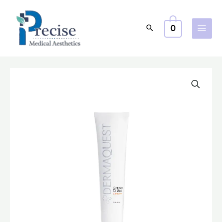
跳
至
0
主
要
內
容
C
原
目
Infusion
始
前
TX
Mask
價
價
C
格：
格：
Infusion
抗
$980.0。
$784.0。
氧
美
白
面
膜