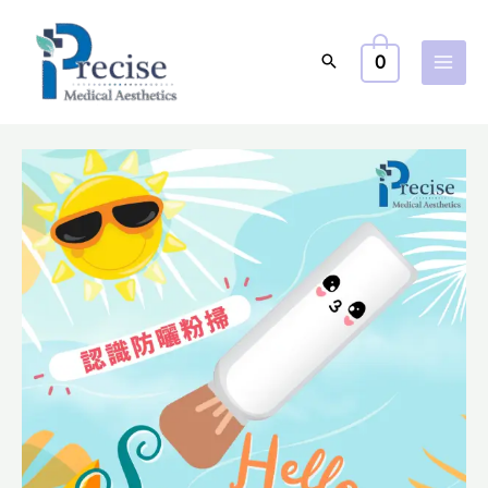
跳
至
0
主
要
內
容