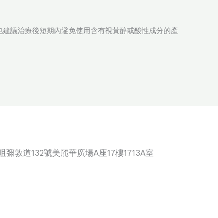
也建議治療後短期內避免使用含有視黃醇或酸性成分的產
咀彌敦道132號美麗華廣場A座17樓1713A室