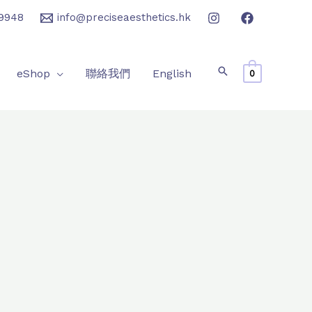
9948
info@preciseaesthetics.hk
eShop
聯絡我們
English
0