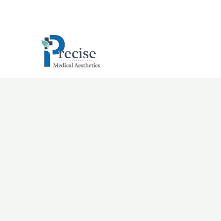
跳
至
主
要
內
容