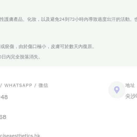
性護膚產品、化妝，以及避免24到72小時內導致過度出汗的活動。
痂或瘀傷，由於傷口極小，皮膚可於數天內復原。
10日內完全脫落消失。
 WHATSAPP / 微信
地址
尖沙
948
68
ciseaesthetics.hk