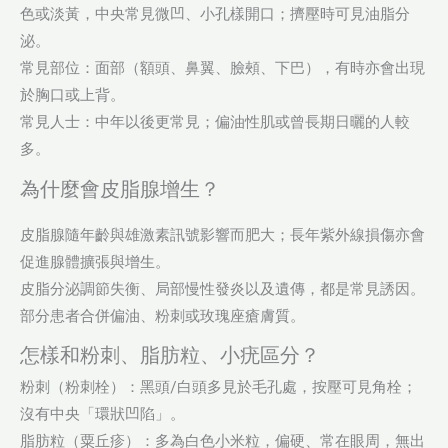
色或淡黃，中央常見微凹、小孔樣開口；擠壓時可見油脂分
泌。
常見部位：面部（額頭、鼻翼、臉頰、下巴），有時亦會出現
於胸口或上背。
常見人士：中年以後更常見；偏油性肌或曾長期日曬的人較
多。
為什麼會皮脂腺增生？
皮脂腺隨年齡與雄激素訊號影響而肥大；長年紫外線損傷亦會
促進腺體擴張與增生。
皮脂分泌調節失衡、局部慢性發炎以及遺傳，都是常見誘因。
部分患者合併偏油、粉刺或玫瑰座瘡膚質。
怎樣和粉刺、脂肪粒、小疣區分？
粉刺（粉刺栓）：黑頭/白頭多見於毛孔處，按壓可見角栓；
沒有中央「環狀凹陷」。
脂肪粒（粟丘疹）：多為白色小米粒，偏硬、常在眼周，無出