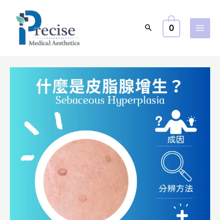
跳
至
0
主
要
內
容