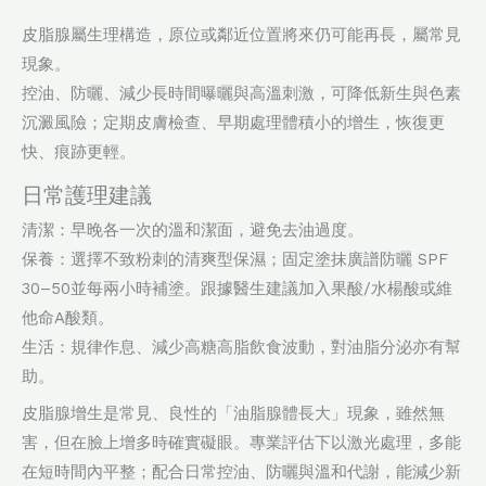
皮脂腺屬生理構造，原位或鄰近位置將來仍可能再長，屬常見
現象。
控油、防曬、減少長時間曝曬與高溫刺激，可降低新生與色素
沉澱風險；定期皮膚檢查、早期處理體積小的增生，恢復更
快、痕跡更輕。
日常護理建議
清潔：早晚各一次的溫和潔面，避免去油過度。
保養：選擇不致粉刺的清爽型保濕；固定塗抹廣譜防曬 SPF
30–50並每兩小時補塗。跟據醫生建議加入果酸/水楊酸或維
他命A酸類。
生活：規律作息、減少高糖高脂飲食波動，對油脂分泌亦有幫
助。
皮脂腺增生是常見、良性的「油脂腺體長大」現象，雖然無
害，但在臉上增多時確實礙眼。專業評估下以激光處理，多能
在短時間內平整；配合日常控油、防曬與溫和代謝，能減少新