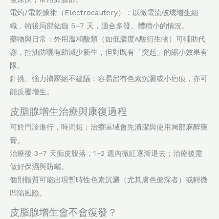
電灼/電乾燥術（Electrocautery）：以微電流破壞增生組
織，術後局部結痂 5–7 天，適合多發、體積小的情況。
藥物與日常：外用溫和酸類（如低濃度A酸衍生物）可輔助代
謝，控油防曬有助減少新生，但對既有「突起」的縮小效果有
限。
針挑、強力擠壓絕不建議：容易留有色素沉澱或小疤痕，亦可
能反覆增生。
皮脂腺增生治療與康復過程
可於門診進行，時間短；治療區域會先清潔與使用局部麻醉藥
膏。
治療後 3–7 天痂皮脫落，1–2 週內微紅逐漸退去；治療後需
做好保濕與防曬。
個別體質可能出現暫時性色素沉澱（尤其膚色偏深者）或輕微
凹陷風險。
皮脂腺增生會不會復發？