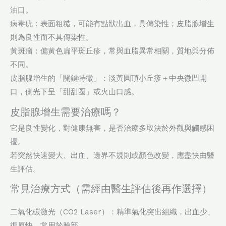
油口。
病毒疣：表面粗糙，可能有點狀出血，具傳染性；皮脂腺增生
則為良性而不具傳染性。
黃斑瘤：偏黃色扁平斑丘疹，常與血脂異常相關，質地與分佈
不同。
皮脂腺增生的「關鍵特徵」：淡黃圓頂小丘疹＋中央微凹開
口，側光下呈「甜甜圈」或火山口感。
皮脂腺增生需要治療嗎？
它是良性變化，對健康無害，是否治療多取決於外觀與觸感困
擾。
若突然快速變大、出血、邊界不規則或顏色改變，應盡快由醫
生評估。
常見治療方式（需經由醫生評估後再作選擇）
二氧化碳激光（CO2 Laser）：精準氣化突出組織，出血少、
復原快，常用於臉部。