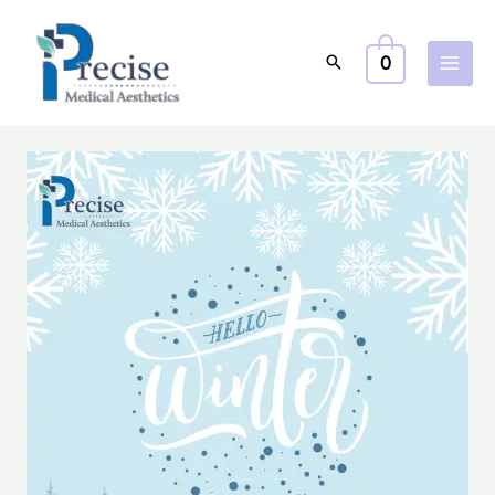
跳
至
0
主
要
內
容
Your
Guide
to
Winter
Skincare