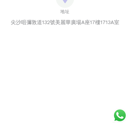
地址
尖沙咀彌敦道132號美麗華廣場A座17樓1713A室