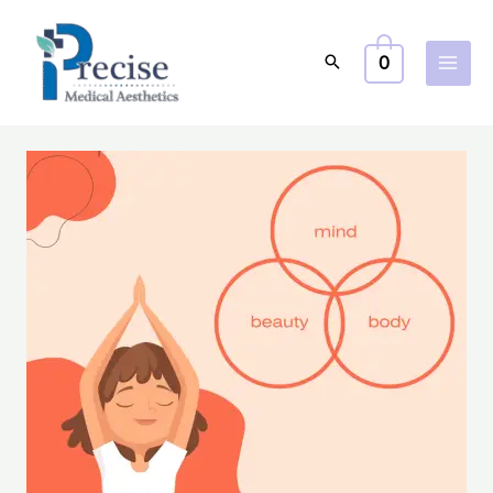
跳
至
0
主
要
內
容
從
心
靈
的
健
康
探
索
自
然
之
美