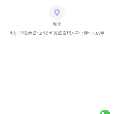
地址
尖沙咀彌敦道132號美麗華廣場A座17樓1713A室