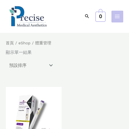
跳
至
0
主
要
內
容
首頁
/
eShop
/ 體重管理
顯示單一結果