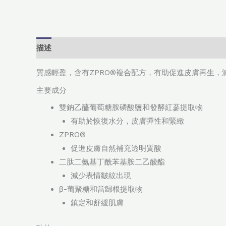
描述
質感輕盈，含有ZPRO®複合配方，有助促進皮膚再生
主要成分
雙鈉乙醯葡萄糖胺磷酸鹽和發酵紅蔘提取物
有助於恢復水分，皮膚彈性和緊緻
ZPRO®
促進皮膚自然補充透明質酸
二肽二氨基丁酰苯基胺二乙酸酯
減少表情皺紋出現
β-葡聚糖和當歸根提取物
鎮定和舒緩肌膚