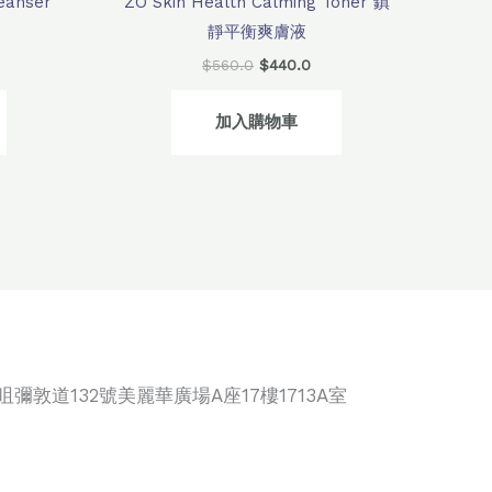
eanser
ZO Skin Health Calming Toner 鎮
靜平衡爽膚液
$
560.0
$
440.0
加入購物車
咀彌敦道132號美麗華廣場A座17樓1713A室