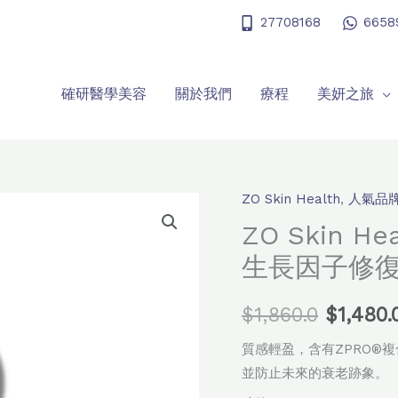
27708168
6658
確研醫學美容
關於我們
療程
美妍之旅
ZO Skin Health
,
人氣品
ZO
原
Skin
ZO Skin He
始
Health
生長因子修
Growth
價
Factor
$
1,860.0
$
1,480.
格：
Serum
生
質感輕盈，含有ZPRO®
$1,860
長
並防止未來的衰老跡象。
因