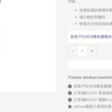
功效
子
改善肌膚的整體外
修
減少細紋和皺紋
復
恢復水分並加強皮
精
華
新客戶任何消費免費獲得顧問
數
量
Alter
-
+
Precise Medical Aes
新客戶任何消費免費獲
訂單滿$2,500 香港
訂單滿$3,500 獲贈E
eShop優惠只適用於