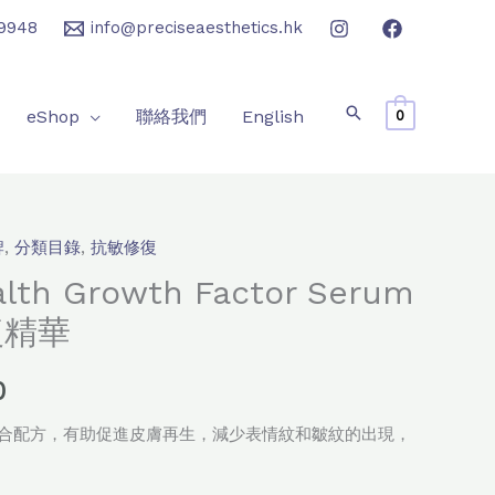
9948
info@preciseaesthetics.hk
eShop
聯絡我們
English
0
牌
,
分類目錄
,
抗敏修復
目
alth Growth Factor Serum
前
復精華
價
0
格：
複合配方，有助促進皮膚再生，減少表情紋和皺紋的出現，
.0。
$1,480.0。