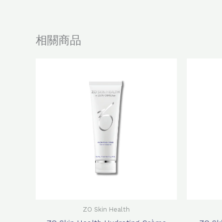
相關商品
原
目
始
前
價
價
格：
格：
$1,240.0。
$980.0。
ZO Skin Health