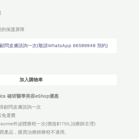
觀
膚的保護屏障
皮膚諮詢一次(敬請WhatsApp 66589948 預約)
native:
加入購物車
thetics 確研醫學美容eShop優惠
得顧問皮膚諮詢一次
地區免運費
xosome外泌體療程一次(價值$1750,治療師主理)
購買產品，購買治療師療程不適用。