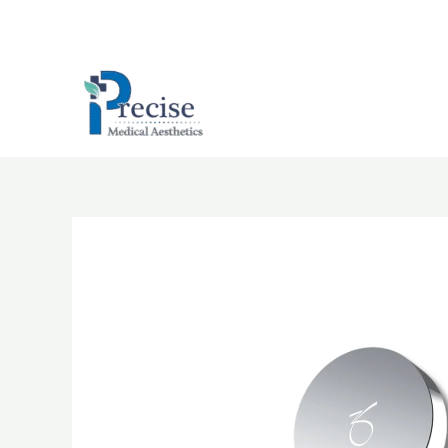
跳
至
主
要
內
容