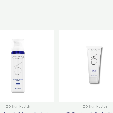
原
目
始
前
價
價
格：
格
$560.0。
$4
ZO Skin Health
ZO Skin Health