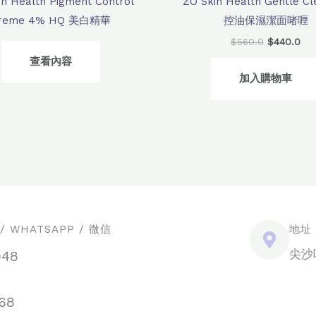
in Health Pigment Control
ZO Skin Health Gentle Cl
reme 4% HQ 美白精華
控油保濕潔面啫喱
$
560.0
$
440.0
查看內容
加入購物車
 WHATSAPP / 微信
地址
尖沙
948
68