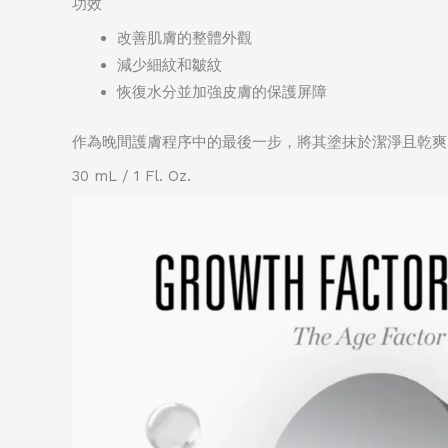
功效
改善肌膚的整體外觀
減少細紋和皺紋
恢復水分並加強皮膚的保護屏障
作為晚間護膚程序中的最後一步，將其塗抹於潔淨且乾爽
30 mL / 1 Fl. Oz.
視
訊
播
放
器