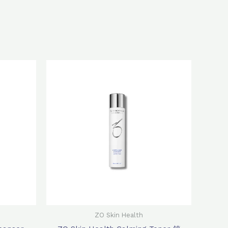
原
目
始
前
價
價
：
格：
格：
40.0。
$560.0。
$440.0。
ZO Skin Health