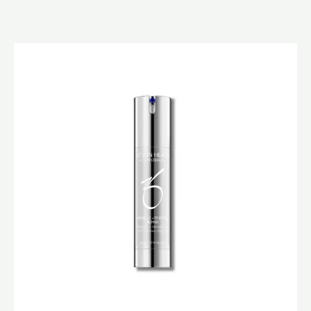
原
目
始
前
價
價
格：
格：
$1,800.0。
$1,400.0。