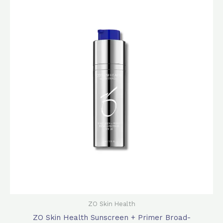
始
前
價
價
格：
格：
$740.0。
$580.0。
ZO Skin Health
ZO Skin Health Sunscreen + Primer Broad-