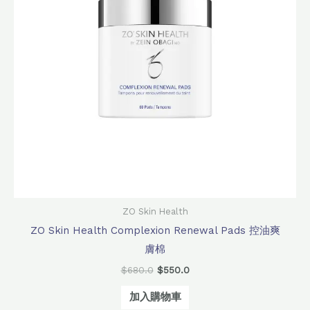
ZO Skin Health
ZO Skin Health Complexion Renewal Pads 控油爽
膚棉
$
680.0
$
550.0
加入購物車