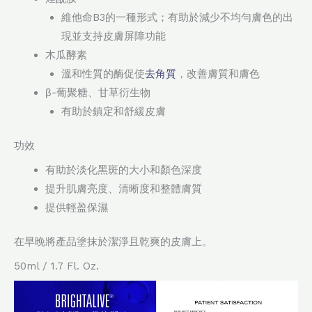
維他命B3的一種形式；有助於減少不均勻膚色的出
現並支持皮膚屏障功能
木瓜酵素
溫和性質的酶促使
去角質
，改善膚質和膚色
β-葡聚糖、甘草衍生物
有助於鎮定和舒緩皮膚
功效
有助於淡化黑斑的大小和顏色深度
提升肌膚亮度、清晰度和整體膚質
提供輕盈保濕
在早晚將產品塗抹於潔淨且乾爽的皮膚上。
50ml / 1.7 Fl. Oz.
視
訊