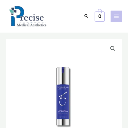
跳
至
0
主
要
內
容
ZO
原
目
Skin
始
前
Health
Brightalive
價
價
Non-
格：
格：
Retinol
Skin
$1,610.0。
$1,280.0。
Brightener
抗
氧
亮
肌