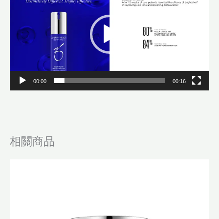
播
放
器
00:00
00:16
相關商品
原
目
始
前
價
價
格：
格：
$680.0。
$550.0。