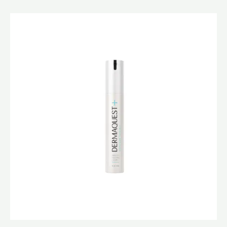
原
目
始
前
價
價
格：
格：
$920.0。
$782.0。