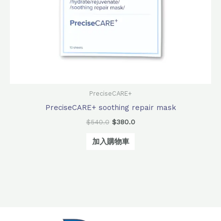
PreciseCARE+
PreciseCARE+ soothing repair mask
$
540.0
$
380.0
加入購物車