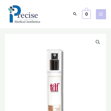
跳
至
0
主
要
內
容
原
目
始
前
價
價
格：
格：
$1,000.0。
$820.0。