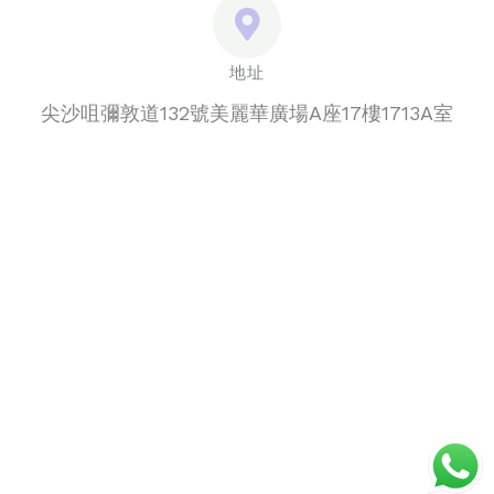
地址
尖沙咀彌敦道132號美麗華廣場A座17樓1713A室