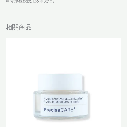
膚等療程後使用效果更佳）
相關商品
原
目
始
前
價
價
格：
格：
$500.0。
$350.0。