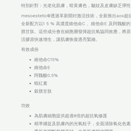
特別針對：光老化肌膚，暗黃膚色，皺紋及皮膚缺乏彈性
mesoestetic®透過革新開封激活技術，全新推出
全新配方以1 5 % 高濃度維他命C 、維他命E 及阿
胱甘肽。這些成分會在細胞層發揮超抗氧協同效應，將原
活膠原快速增生，讓肌膚恢復透亮緊緻。
有效成份
維他命C15%
維他命E
阿魏酸0.5%
蝦紅素
穀胱甘肽
功效
為肌膚細胞提供超過8倍的超抗氧修護
精準捕捉及肌膚內的光氧粒子，全面清除氧化色素