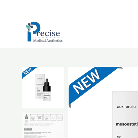
跳
至
主
要
內
容