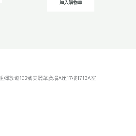
加入購物車
咀彌敦道132號美麗華廣場A座17樓1713A室