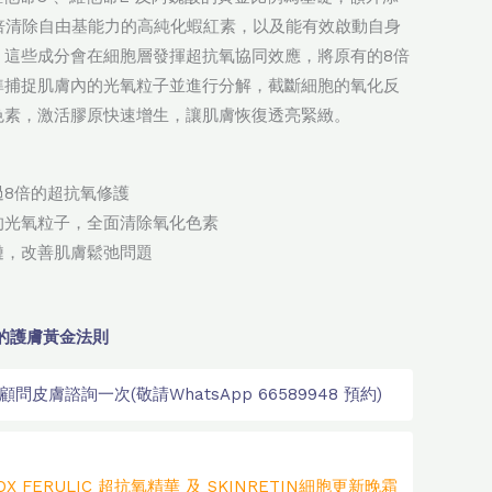
0倍清除自由基能力的高純化蝦紅素，以及能有效啟動自身
。這些成分會在細胞層發揮超抗氧協同效應，將原有的8倍
準捕捉肌膚內的光氧粒子並進行分解，截斷細胞的氧化反
色素，激活膠原快速增生，讓肌膚恢復透亮緊緻。
過8倍的超抗氧修護
的光氧粒子，全面清除氧化色素
鏈，改善肌膚鬆弛問題
的護膚黃金法則
皮膚諮詢一次(敬請WhatsApp 66589948 預約)
AOX FERULIC 超抗氧精華 及 SKINRETIN細胞更新晚霜