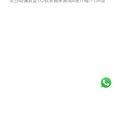
尖沙咀彌敦道132號美麗華廣場A座17樓1713A室