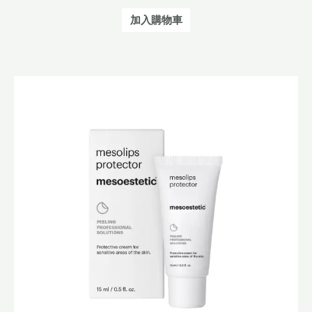
加入購物車
原
目
始
前
價
價
格：
格：
$260.0。
$208.0。