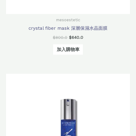
mesoestetic
crystal fiber mask 深層保濕水晶面膜
$
800.0
$
640.0
加入購物車
原
目
始
前
價
價
格：
格：
$2,740.0。
$2,160.0。