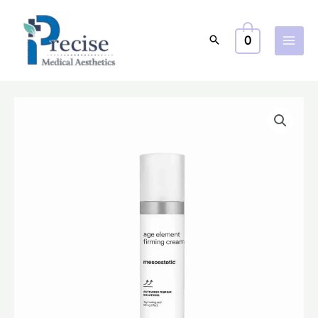
跳
至
0
主
要
內
容
firming
原
目
cream
始
前
斷
糖
價
價
緊
格：
格：
緻
塑
$920.0。
$736.0。
型
面
霜
數
量