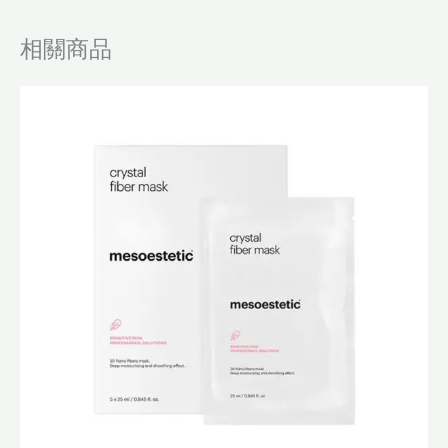
相關商品
原
目
始
前
價
價
格：
格：
$800.0。
$640.0。