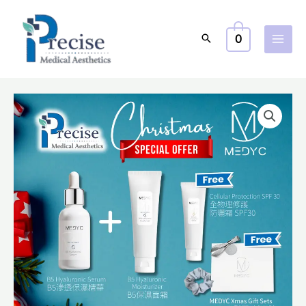
跳
至
0
主
要
內
容
原
目
始
前
價
價
格：
格：
$2,320.0。
$1,560.0。