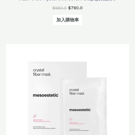
$
880.0
$
780.0
加入購物車
原
目
始
前
價
價
格：
格：
$800.0。
$640.0。