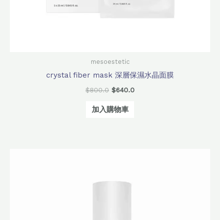
mesoestetic
crystal fiber mask 深層保濕水晶面膜
$
800.0
$
640.0
加入購物車
原
目
始
前
價
價
格：
格：
$1,060.0。
$848.0。