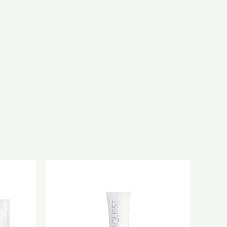
原
目
始
前
價
價
：
格：
格：
40.0。
$980.0。
$784.0。