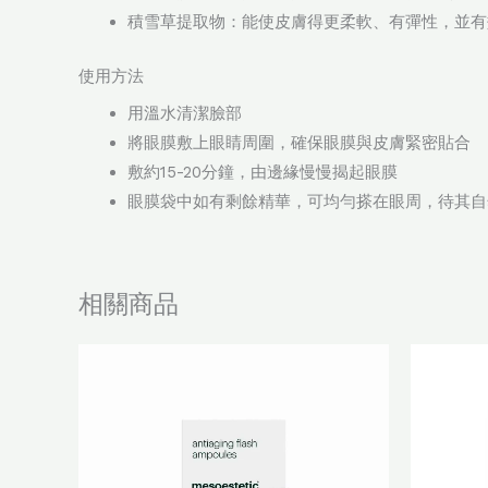
積雪草提取物：能使皮膚得更柔軟、有彈性，並有
使用方法
用溫水清潔臉部
將眼膜敷上眼睛周圍，確保眼膜與皮膚緊密貼合
敷約15-20分鐘，由邊緣慢慢揭起眼膜
眼膜袋中如有剩餘精華，可均勻搽在眼周，待其自
相關商品
原
目
始
前
價
價
格：
格：
$620.0。
$496.0。