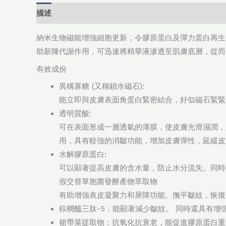
描述
納米生物磁能增強細胞更新，令膠原蛋白及彈力蛋白再生
助新陳代謝作用，可迅速將精華液滲透至肌膚底層，從而
有效成份
異構寡糖 (又稱鎖水磁石):
能立即與皮膚表面角蛋白緊密結合，好似磁石緊緊
透明質酸:
可在表面形成一層透氣的薄膜，使皮膚光滑濕潤，
用，具有較強的消皺功能，增加皮膚彈性，延緩皮
水解膠原蛋白:
可以顯著提高皮膚的含水量，防止水分流失。同時
假交替單胞菌發酵產物萃取物
有助增強表皮凝聚力和屏障功能。撫平皺紋，恢復
棕櫚醯三肽-5：能顯著減少皺紋。 同時還具有
裙帶菜提取物：抗氧化抗衰老，能促進膠原蛋白重