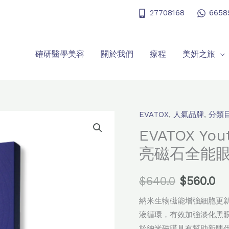
27708168
6658
確研醫學美容
關於我們
療程
美妍之旅
EVATOX
,
人氣品牌
,
分類
EVATOX
原
目
Youth
EVATOX You
始
前
Radiance
亮磁石全能
Eye
價
價
Mask
$
640.0
$
560.0
格：
格
閃
亮
納米生物磁能增強細胞更
$640.0。
$5
磁
液循環，有效加強淡化黑
石
於納米磁膜具有幫助新陳