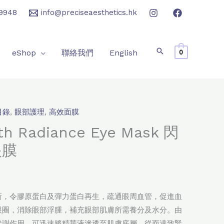
9948
info@preciseaesthetics.hk
eShop
聯絡我們
English
0
目錄
,
眼部護理
,
高效面膜
th Radiance Eye Mask 閃
眼膜
：
新，令膠原蛋白及彈力蛋白再生，疏通眼周血管，促進血
60.0。
眼圈，消除眼部浮腫，補充眼部肌膚所需養分及水分。由
代謝作用，可迅速將精華液滲透至肌膚底層，從而達致緊