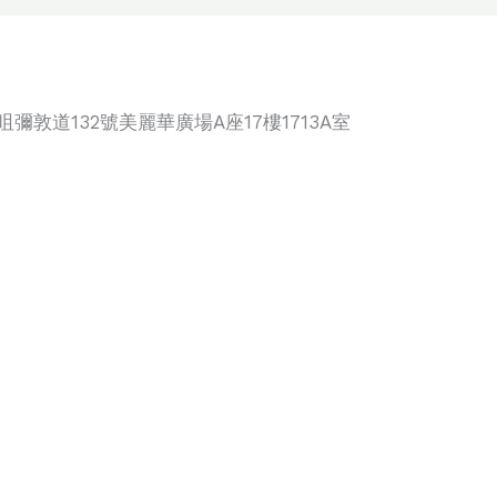
咀彌敦道132號美麗華廣場A座17樓1713A室