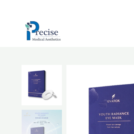
跳
至
主
要
內
容