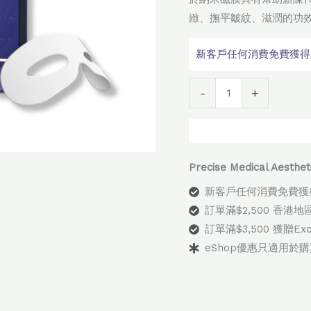
全
緻、撫平皺紋、滋潤的功
能
新客戶任何消費免費獲得顧問
眼
膜
Alter
數
-
+
量
Precise Medical Aes
新客戶任何消費免費獲
訂單滿$2,500 香港
訂單滿$3,500 獲贈E
eShop優惠只適用於