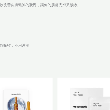
效改善皮膚鬆弛的狀況，讓你的肌膚光滑又緊緻。
然吸收，不用沖洗
原
目
原
目
始
前
始
前
價
價
價
價
格：
格：
格：
格
$620.0。
$496.0。
$800.0。
$6