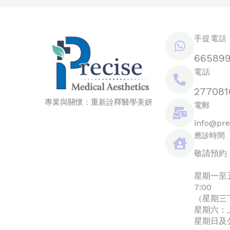
手提電話 /
66589
電話
277081
專業與關懷：重新詮釋醫學美妍
電郵
info@pre
應診時間
敬請預約
星期一至五：
7:00
（星期三
星期六：上午
星期日及