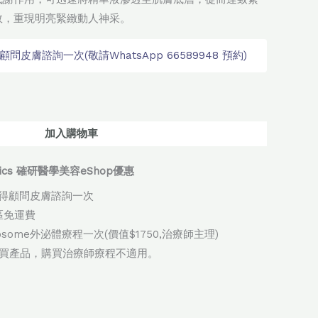
效，重現明亮緊緻動人神采。
皮膚諮詢一次(敬請WhatsApp 66589948 預約)
native:
加入購物車
thetics 確研醫學美容eShop優惠
得顧問皮膚諮詢一次
地區免運費
xosome外泌體療程一次(價值$1750,治療師主理)
購買產品，購買治療師療程不適用。