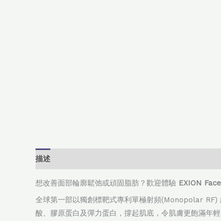
描述
額外資訊
想改善面部輪廓鬆弛或頑固脂肪？歡迎體驗
EXION Face
全球第一部以獨創標靶式專利單極射頻(Monopolar RF)
酸、膠原蛋白及彈力蛋白，撐起肌底，令肌膚更飽滿年輕