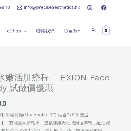
9948
info@preciseaesthetics.hk
eShop
聯絡我們
English
0
價
 水嫩活肌療程 – EXION Face
格
Body 試做價優惠
範
0.0
圍：
極射頻(Monopolar RF) 結合TUS超聲波
$1,180.0
asound)技術，雙能量同步輸出，重啟纖維母細胞回復年輕肌底活躍
到
、膠原蛋白及彈力蛋白，撐起肌底，令肌膚更飽滿年輕。