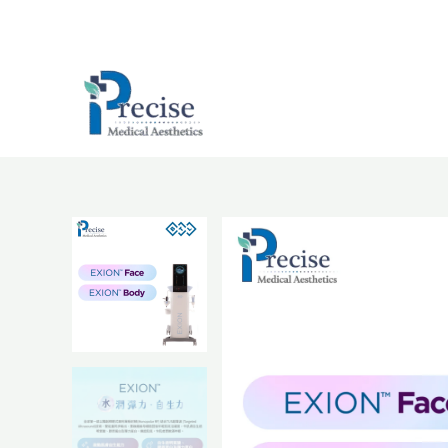
跳
至
主
要
內
容