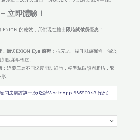
$1,380.0
– 立即體驗！
EXION 的療效，我們現在推出
限時試做價
優惠！
價，
贈送EXION Eye 療程
：抗衰老、提升肌膚彈性、減淡
增加飽滿年輕度。
價
：追蹤三層不同深度脂肪細胞，精準擊破頑固脂肪，緊
身形。
皮膚諮詢一次(敬請WhatsApp 66589948 預約)