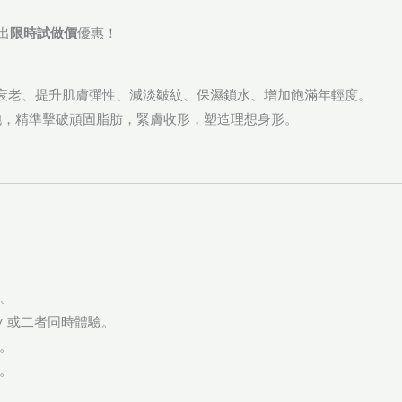
出
限時試做價
優惠！
衰老、提升肌膚彈性、減淡皺紋、保濕鎖水、增加飽滿年輕度。
胞，精準擊破頑固脂肪，緊膚收形，塑造理想身形。
。
Body 或二者同時體驗。
。
。