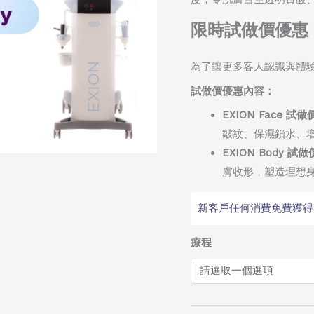
EXION
限時試做價優惠 
Face
&
為了讓更多客人認識與體驗 
EXION
試做價優惠內容：
Body
試
EXION Face 試做
做
皺紋、保濕鎖水、
價
EXION Body 試做
優
膚收形，塑造理想
惠
數
新客戶任何消費免費獲得顧問
量
療程