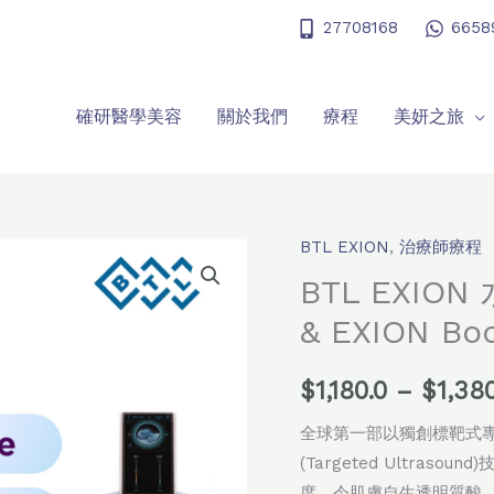
27708168
6658
確研醫學美容
關於我們
療程
美妍之旅
BTL EXION
,
治療師療程
BTL
EXION
BTL EXION
水
& EXION 
嫩
活
$
1,180.0
–
$
1,38
肌
療
全球第一部以獨創標靶式專利單
程
(Targeted Ultr
-
度，令肌膚自生透明質酸