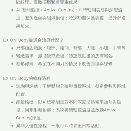
固紋理。達致溶脂緊膚雙重效果。
AI 智能溫控＋Active Cooling：即時監測表層與深層溫
度，避免過熱與組織損傷；冷凍功能保護表皮、提升舒適
與耐受。
EXION Body最適合治療什麼？
局部頑固脂肪：腹部、腰側、臀部、大腿、小腿、手臂等
緊緻需求：減脂後或產後／體重波動後的皮膚鬆弛
塑形修飾：希望在不開刀的情況下改善曲線與線條
EXION Body的療程過程
諮詢與評估：了解體脂分佈與目標區域，擬定參數與區域
配置。
能量輸出：以AI標靶能量對不同深度脂肪精準加熱與破
壞，同步射頻緊膚；系統持續監控溫度並啟動Active
Cooling降溫。
屬非入侵性療程，一般可即時恢復日常活動。