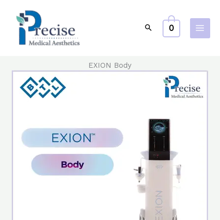
跳
至
0
主
要
內
EXION Body
容