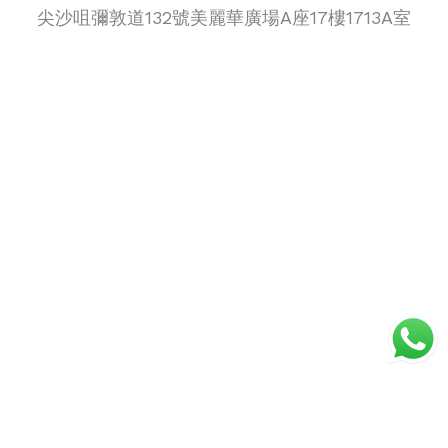
尖沙咀彌敦道132號美麗華廣場A座17樓1713A室