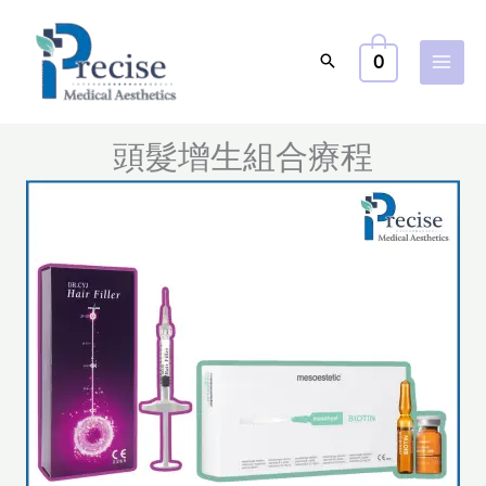
跳
至
0
主
要
內
頭髮增生組合療程
容